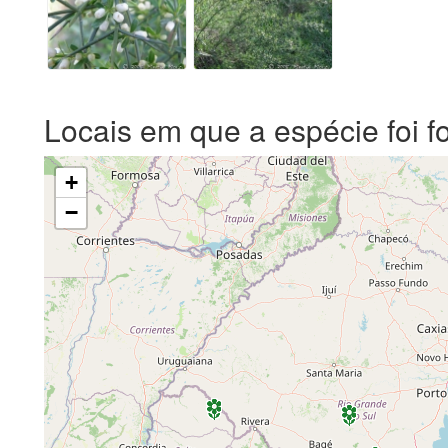
Locais em que a espécie foi f
+
−