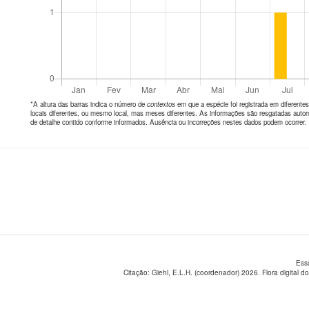
*A altura das barras indica o número de
contextos
em que a espécie foi registrada em diferen
locais diferentes, ou mesmo local, mas meses diferentes. As informações são resgatadas autom
de detalhe contido conforme informados. Ausência ou incorreções nestes dados podem ocorrer.
Ess
Citação: Giehl, E.L.H. (coordenador) 2026. Flora digital do