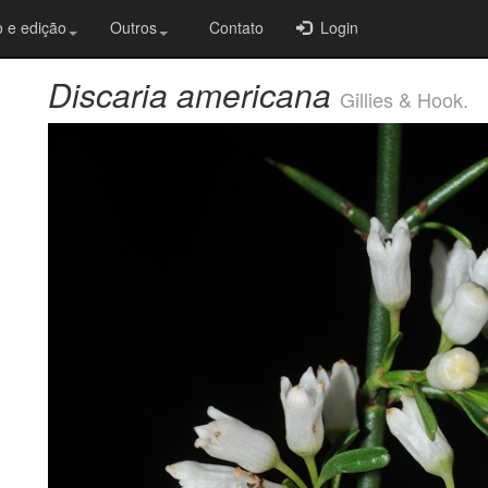
 e edição
Outros
Contato
Login
Discaria americana
Gillies & Hook.