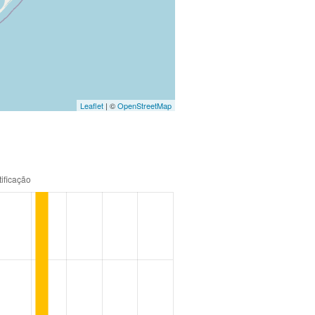
Leaflet
| ©
OpenStreetMap