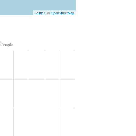
Leaflet
| ©
OpenStreetMap