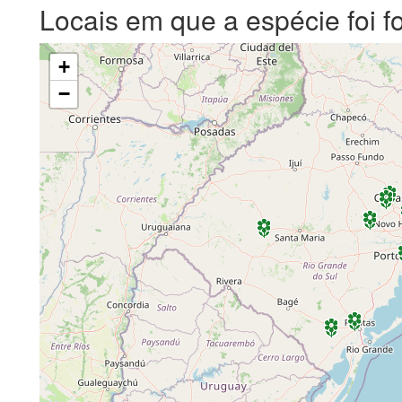
Locais em que a espécie foi f
+
−