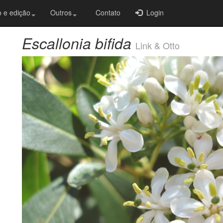
 e edição
Outros
Contato
Login
Escallonia bifida
Link & Otto