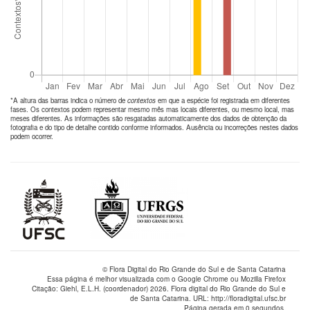
*A altura das barras indica o número de
contextos
em que a espécie foi registrada em diferentes
fases. Os contextos podem representar mesmo mês mas locais diferentes, ou mesmo local, mas
meses diferentes. As informações são resgatadas automaticamente dos dados de obtenção da
fotografia e do tipo de detalhe contido conforme informados. Ausência ou incorreções nestes dados
podem ocorrer.
© Flora Digital do Rio Grande do Sul e de Santa Catarina
Essa página é melhor visualizada com o Google Chrome ou Mozilla Firefox
Citação: Giehl, E.L.H. (coordenador) 2026. Flora digital do Rio Grande do Sul e
de Santa Catarina. URL: http://floradigital.ufsc.br
Página gerada em 0 segundos.