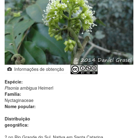
Informações de obtenção
Espécie:
Pisonia ambigua
Heimerl
Família:
Nyctaginaceae
Nome popular:
Distribuição
geográfica:
? no Rio Grande do Sul. Nativa em Santa Catarina.