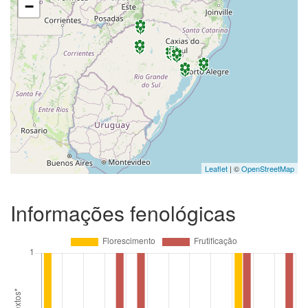
−
Leaflet
| ©
OpenStreetMap
Informações fenológicas