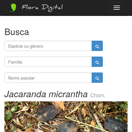
Flora Digital
Menu
Busca
Jacaranda micrantha
Cham.