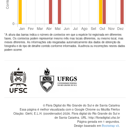
*A altura das barras indica o número de
contextos
em que a espécie foi registrada em diferentes
fases. Os contextos podem representar mesmo mês mas locais diferentes, ou mesmo local, mas
meses diferentes. As informações são resgatadas automaticamente dos dados de obtenção da
fotografia e do tipo de detalhe contido conforme informados. Ausência ou incorreções nestes dados
podem ocorrer.
© Flora Digital do Rio Grande do Sul e de Santa Catarina
Essa página é melhor visualizada com o Google Chrome ou Mozilla Firefox
Citação: Giehl, E.L.H. (coordenador) 2026. Flora digital do Rio Grande do Sul e
de Santa Catarina. URL: http://floradigital.ufsc.br
Página gerada em 1 segundos.
Design baseado em
Bootstrap v3
.