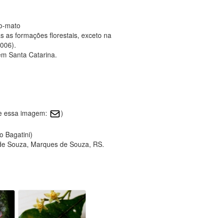
do-mato
 as formações florestais, exceto na
2006).
em Santa Catarina.
re essa imagem:
)
o Bagatini)
de Souza, Marques de Souza, RS.