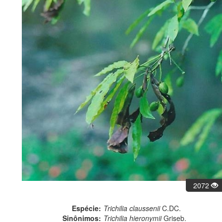
2072
Espécie:
Trichilia claussenii
C.DC.
Sinônimos:
Trichilia hieronymii
Griseb.