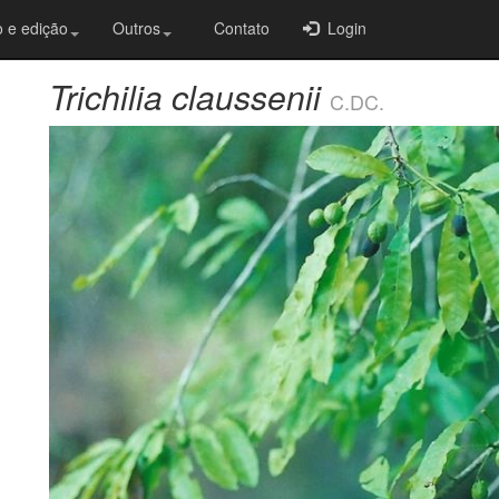
 e edição
Outros
Contato
Login
Trichilia claussenii
C.DC.