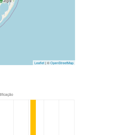
Leaflet
| ©
OpenStreetMap