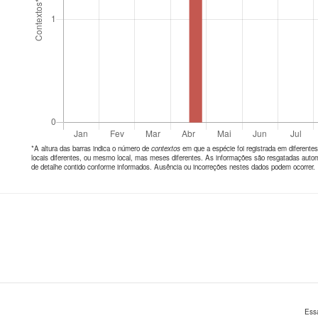
*A altura das barras indica o número de
contextos
em que a espécie foi registrada em diferen
locais diferentes, ou mesmo local, mas meses diferentes. As informações são resgatadas autom
de detalhe contido conforme informados. Ausência ou incorreções nestes dados podem ocorrer.
Ess