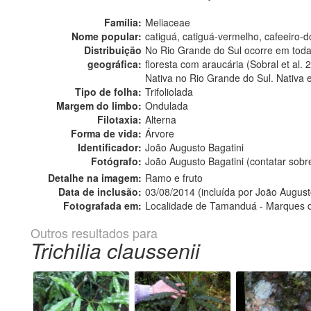
Família:
Meliaceae
Nome popular:
catiguá, catiguá-vermelho, cafeeiro-
Distribuição
No Rio Grande do Sul ocorre em todas
geográfica:
floresta com araucária (Sobral et al. 
Nativa no Rio Grande do Sul. Nativa 
Tipo de folha:
Trifoliolada
Margem do limbo:
Ondulada
Filotaxia:
Alterna
Forma de vida:
Árvore
Identificador:
João Augusto Bagatini
Fotógrafo:
João Augusto Bagatini (contatar sob
Detalhe na imagem:
Ramo e fruto
Data de inclusão:
03/08/2014 (incluída por João August
Fotografada em:
Localidade de Tamanduá - Marques 
Outros resultados para
Trichilia claussenii