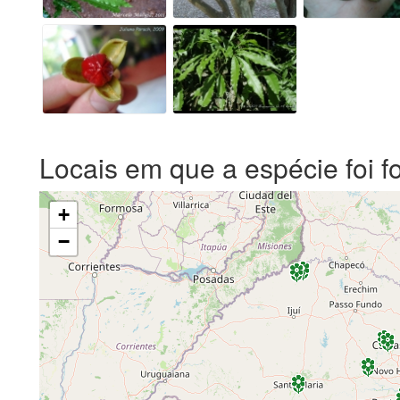
Locais em que a espécie foi f
+
−