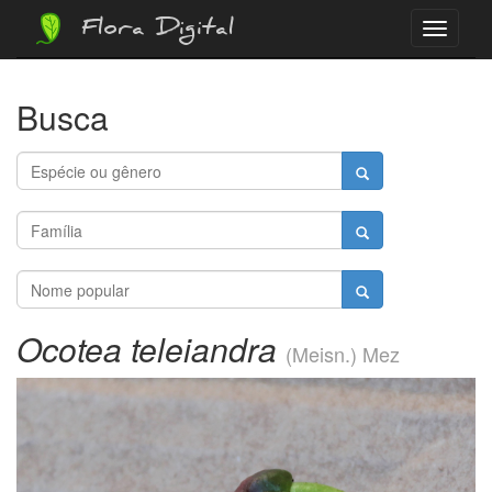
Flora Digital
Menu
Busca
Ocotea teleiandra
(Meisn.) Mez