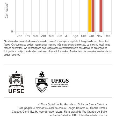
*A altura das barras indica o número de
contextos
em que a espécie foi registrada em diferentes
fases. Os contextos podem representar mesmo mês mas locais diferentes, ou mesmo local, mas
meses diferentes. As informações são resgatadas automaticamente dos dados de obtenção da
fotografia e do tipo de detalhe contido conforme informados. Ausência ou incorreções nestes dados
podem ocorrer.
© Flora Digital do Rio Grande do Sul e de Santa Catarina
Essa página é melhor visualizada com o Google Chrome ou Mozilla Firefox
Citação: Giehl, E.L.H. (coordenador) 2026. Flora digital do Rio Grande do Sul e
de Santa Catarina. URL: http://floradigital.ufsc.br