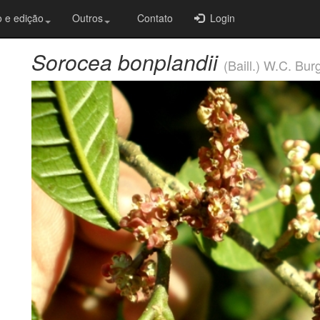
 e edição
Outros
Contato
Login
Sorocea bonplandii
(Baill.) W.C. Bu