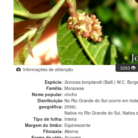
3293
Informações de obtenção
Espécie:
Sorocea bonplandii
(Baill.) W.C. Burg
Família:
Moraceae
Nome popular:
cincho
Distribuição
No Rio Grande do Sul ocorre em todas 
geográfica:
2006).
Nativa no Rio Grande do Sul. Nativa 
Tipo de folha:
Inteira
Margem do limbo:
Espinescente
Filotaxia:
Alterna
Forma de vida:
Arvoreta