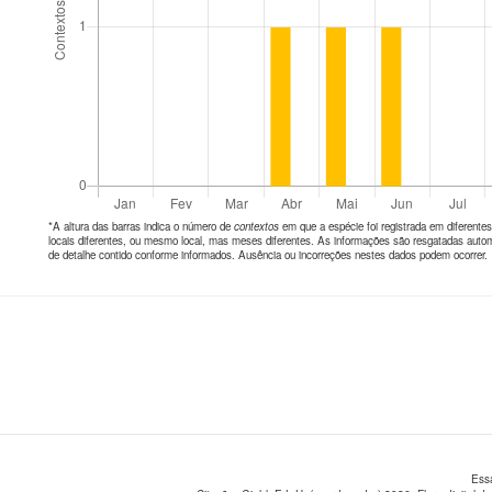
*A altura das barras indica o número de
contextos
em que a espécie foi registrada em diferen
locais diferentes, ou mesmo local, mas meses diferentes. As informações são resgatadas autom
de detalhe contido conforme informados. Ausência ou incorreções nestes dados podem ocorrer.
Ess