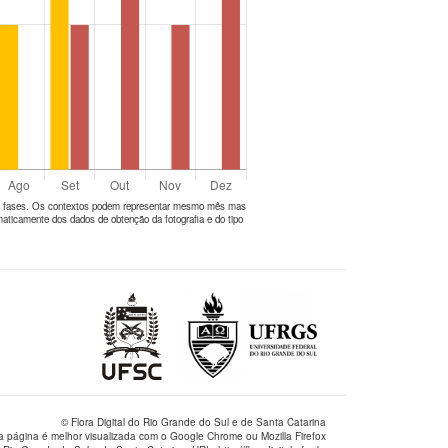
tes fases. Os contextos podem representar mesmo mês mas
aticamente dos dados de obtenção da fotografia e do tipo
© Flora Digital do Rio Grande do Sul e de Santa Catarina
a página é melhor visualizada com o Google Chrome ou Mozilla Firefox