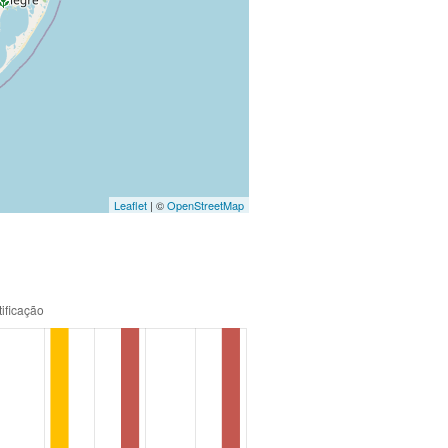
Leaflet
| ©
OpenStreetMap