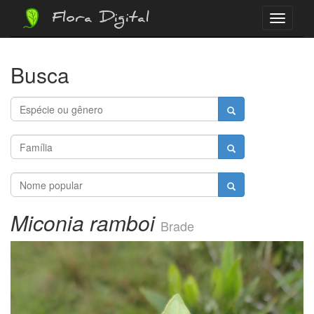
Flora Digital
Menu
Busca
Miconia ramboi
Brade