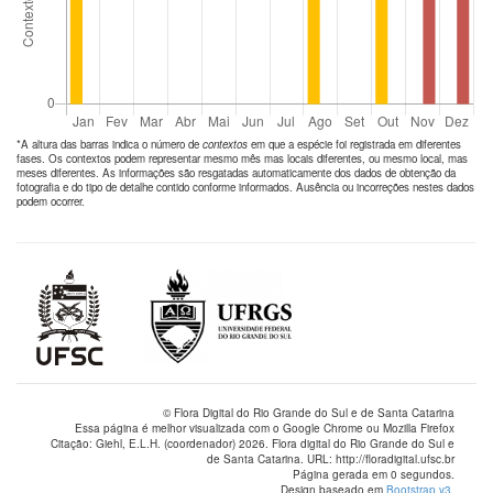
*A altura das barras indica o número de
contextos
em que a espécie foi registrada em diferentes
fases. Os contextos podem representar mesmo mês mas locais diferentes, ou mesmo local, mas
meses diferentes. As informações são resgatadas automaticamente dos dados de obtenção da
fotografia e do tipo de detalhe contido conforme informados. Ausência ou incorreções nestes dados
podem ocorrer.
© Flora Digital do Rio Grande do Sul e de Santa Catarina
Essa página é melhor visualizada com o Google Chrome ou Mozilla Firefox
Citação: Giehl, E.L.H. (coordenador) 2026. Flora digital do Rio Grande do Sul e
de Santa Catarina. URL: http://floradigital.ufsc.br
Página gerada em 0 segundos.
Design baseado em
Bootstrap v3
.