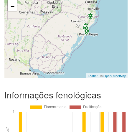
−
Leaflet
| ©
OpenStreetMap
Informações fenológicas