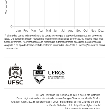
*A altura das barras indica o número de
contextos
em que a espécie foi registrada em diferentes
fases. Os contextos podem representar mesmo mês mas locais diferentes, ou mesmo local, mas
meses diferentes. As informações são resgatadas automaticamente dos dados de obtenção da
fotografia e do tipo de detalhe contido conforme informados. Ausência ou incorreções nestes dados
podem ocorrer.
© Flora Digital do Rio Grande do Sul e de Santa Catarina
Essa página é melhor visualizada com o Google Chrome ou Mozilla Firefox
Citação: Giehl, E.L.H. (coordenador) 2026. Flora digital do Rio Grande do Sul e
de Santa Catarina. URL: http://floradigital.ufsc.br
Página gerada em 0 segundos.