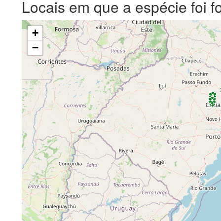
Locais em que a espécie foi f
+
−