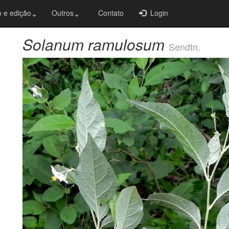
 e edição
Outros
Contato
Login
Solanum ramulosum
Sendtn.