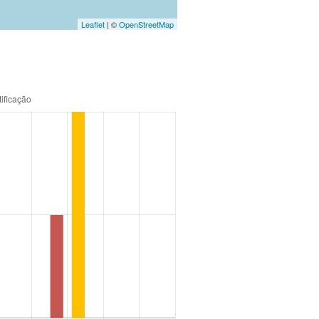
Leaflet
| ©
OpenStreetMap