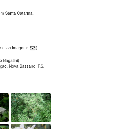
em Santa Catarina.
re essa imagem:
)
o Bagatini)
ção, Nova Bassano, RS.