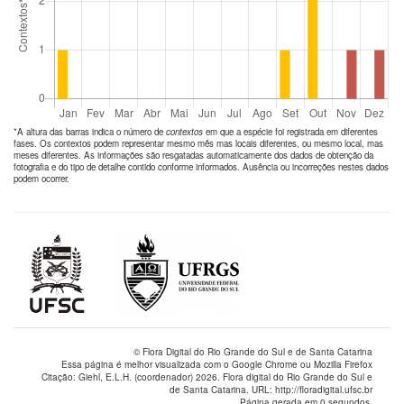
*A altura das barras indica o número de
contextos
em que a espécie foi registrada em diferentes
fases. Os contextos podem representar mesmo mês mas locais diferentes, ou mesmo local, mas
meses diferentes. As informações são resgatadas automaticamente dos dados de obtenção da
fotografia e do tipo de detalhe contido conforme informados. Ausência ou incorreções nestes dados
podem ocorrer.
© Flora Digital do Rio Grande do Sul e de Santa Catarina
Essa página é melhor visualizada com o Google Chrome ou Mozilla Firefox
Citação: Giehl, E.L.H. (coordenador) 2026. Flora digital do Rio Grande do Sul e
de Santa Catarina. URL: http://floradigital.ufsc.br
Página gerada em 0 segundos.