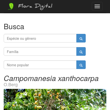
Flora Digital
Menu
Busca
Campomanesia xanthocarpa
O.Berg