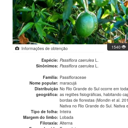
1540
Informações de obtenção
Espécie:
Passiflora caerulea
L.
Sinônimos:
Passiflora caerulea
L.
Família:
Passifloraceae
Nome popular:
maracujá
Distribuição
No Rio Grande do Sul ocorre em todas
geográfica:
as regiões fisiográficas, habitando c
bordas de florestas (Mondin et al. 20
Nativa no Rio Grande do Sul. Nativa 
Tipo de folha:
Inteira
Margem do limbo:
Lobada
Filotaxia:
Alterna