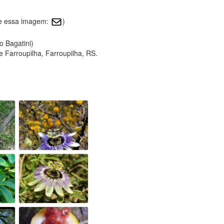
re essa imagem:
)
o Bagatini)
e Farroupilha, Farroupilha, RS.