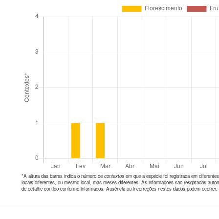
*A altura das barras indica o número de
contextos
em que a espécie foi registrada em diferen
locais diferentes, ou mesmo local, mas meses diferentes. As informações são resgatadas autom
de detalhe contido conforme informados. Ausência ou incorreções nestes dados podem ocorrer.