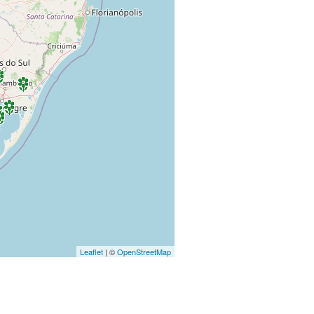
Leaflet
| ©
OpenStreetMap