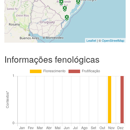
Leaflet
| ©
OpenStreetMap
Informações fenológicas