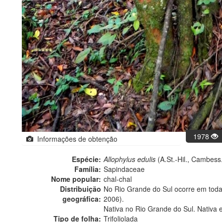
1978
Informações de obtenção
Espécie:
Allophylus edulis
(A.St.-Hil., Cambess.
Família:
Sapindaceae
Nome popular:
chal-chal
Distribuição
No Rio Grande do Sul ocorre em todas 
geográfica:
2006).
Nativa no Rio Grande do Sul. Nativa 
Tipo de folha:
Trifoliolada