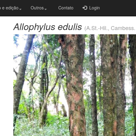
 e edição
Outros
Contato
Login
Allophylus edulis
(A.St.-Hil., Cambess.