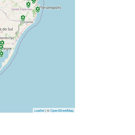
Leaflet
| ©
OpenStreetMap