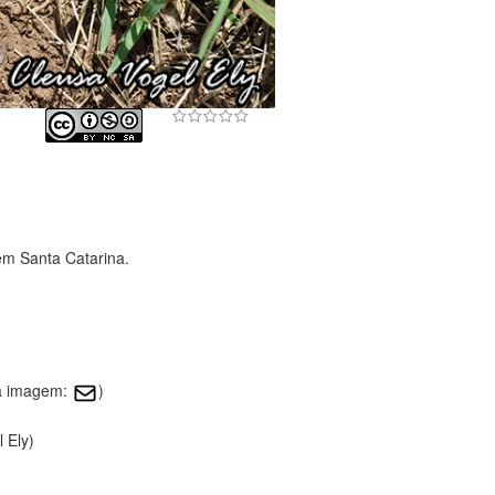
em Santa Catarina.
sa imagem:
)
 Ely)