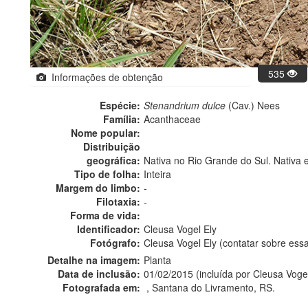
535
Informações de obtenção
Espécie:
Stenandrium dulce
(Cav.) Nees
Família:
Acanthaceae
Nome popular:
Distribuição
geográfica:
Nativa no Rio Grande do Sul. Nativa 
Tipo de folha:
Inteira
Margem do limbo:
-
Filotaxia:
-
Forma de vida:
Identificador:
Cleusa Vogel Ely
Fotógrafo:
Cleusa Vogel Ely (contatar sobre es
Detalhe na imagem:
Planta
Data de inclusão:
01/02/2015 (incluída por Cleusa Vogel
Fotografada em:
, Santana do Livramento, RS.