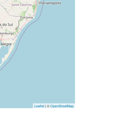
Leaflet
| ©
OpenStreetMap