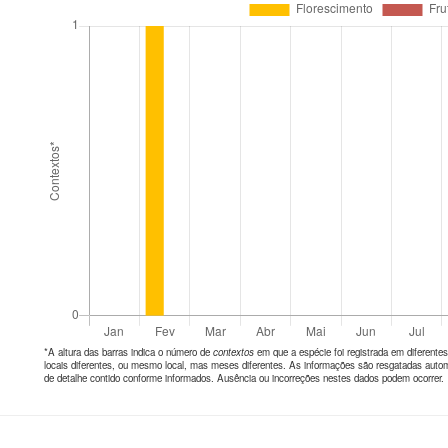
*A altura das barras indica o número de
contextos
em que a espécie foi registrada em diferen
locais diferentes, ou mesmo local, mas meses diferentes. As informações são resgatadas autom
de detalhe contido conforme informados. Ausência ou incorreções nestes dados podem ocorrer.