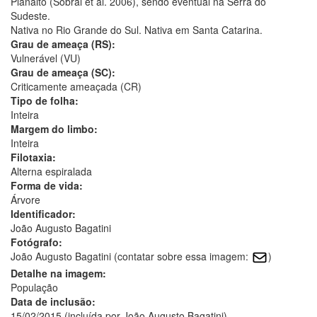
Planalto (Sobral et al. 2006), sendo eventual na Serra do
Sudeste.
Nativa no Rio Grande do Sul. Nativa em Santa Catarina.
Grau de ameaça (RS):
Vulnerável (VU)
Grau de ameaça (SC):
Criticamente ameaçada (CR)
Tipo de folha:
Inteira
Margem do limbo:
Inteira
Filotaxia:
Alterna espiralada
Forma de vida:
Árvore
Identificador:
João Augusto Bagatini
Fotógrafo:
João Augusto Bagatini (contatar sobre essa imagem:
)
Detalhe na imagem:
População
Data de inclusão:
15/02/2015 (incluída por João Augusto Bagatini)