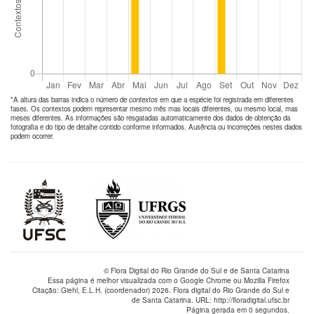
*A altura das barras indica o número de
contextos
em que a espécie foi registrada em diferentes
fases. Os contextos podem representar mesmo mês mas locais diferentes, ou mesmo local, mas
meses diferentes. As informações são resgatadas automaticamente dos dados de obtenção da
fotografia e do tipo de detalhe contido conforme informados. Ausência ou incorreções nestes dados
podem ocorrer.
© Flora Digital do Rio Grande do Sul e de Santa Catarina
Essa página é melhor visualizada com o Google Chrome ou Mozilla Firefox
Citação: Giehl, E.L.H. (coordenador) 2026. Flora digital do Rio Grande do Sul e
de Santa Catarina. URL: http://floradigital.ufsc.br
Página gerada em 0 segundos.