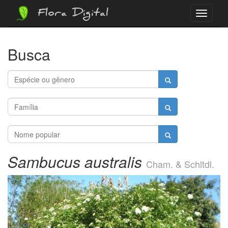
Flora Digital
Menu
Busca
Sambucus australis
Cham. & Schltdl.