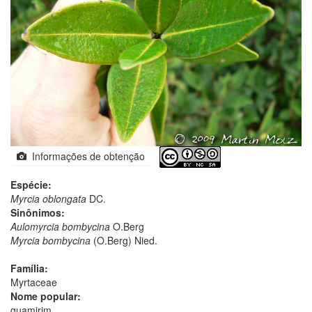
Informações de obtenção
Espécie:
Myrcia oblongata
DC.
Sinônimos:
Aulomyrcia bombycina
O.Berg
Myrcia bombycina
(O.Berg) Nied.
Família:
Myrtaceae
Nome popular:
guamirim