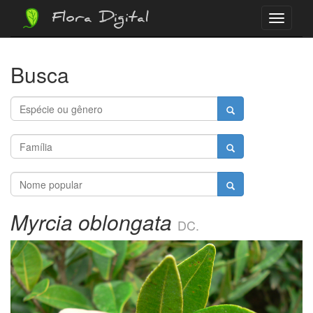
Flora Digital
Menu
Busca
Myrcia oblongata
DC.