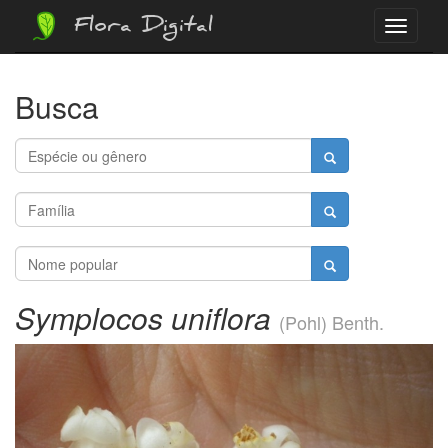
Flora Digital
Menu
Busca
Symplocos uniflora
(Pohl) Benth.