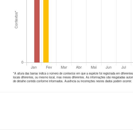
*A altura das barras indica o número de
contextos
em que a espécie foi registrada em diferen
locais diferentes, ou mesmo local, mas meses diferentes. As informações são resgatadas autom
de detalhe contido conforme informados. Ausência ou incorreções nestes dados podem ocorrer.