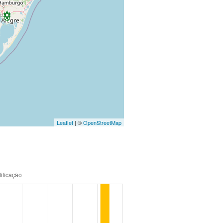
Leaflet
| ©
OpenStreetMap