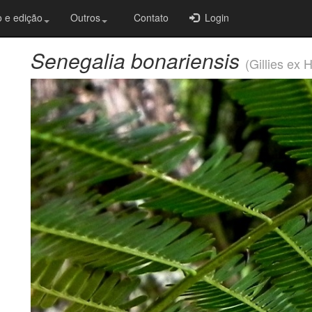
 e edição
Outros
Contato
Login
Senegalia bonariensis
(Gillies ex 