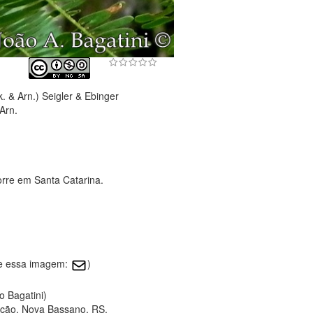
k. & Arn.) Seigler & Ebinger
Arn.
orre em Santa Catarina.
re essa imagem:
)
o Bagatini)
ção, Nova Bassano, RS.