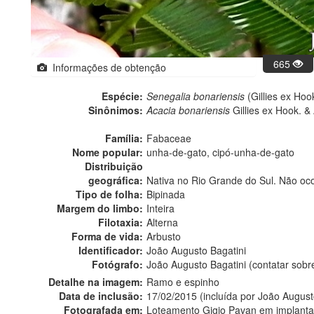
665
Informações de obtenção
Espécie:
Senegalia bonariensis
(Gillies ex Hoo
Sinônimos:
Acacia bonariensis
Gillies ex Hook. & 
Família:
Fabaceae
Nome popular:
unha-de-gato, cipó-unha-de-gato
Distribuição
geográfica:
Nativa no Rio Grande do Sul. Não oc
Tipo de folha:
Bipinada
Margem do limbo:
Inteira
Filotaxia:
Alterna
Forma de vida:
Arbusto
Identificador:
João Augusto Bagatini
Fotógrafo:
João Augusto Bagatini (contatar sob
Detalhe na imagem:
Ramo e espinho
Data de inclusão:
17/02/2015 (incluída por João August
Fotografada em:
Loteamento Gigio Pavan em implanta