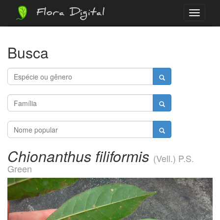
Flora Digital
Menu
Busca
Chionanthus filiformis
(Vell.) P.S.
Green