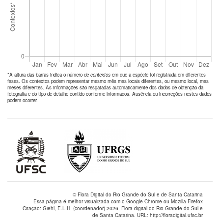
*A altura das barras indica o número de
contextos
em que a espécie foi registrada em diferentes
fases. Os contextos podem representar mesmo mês mas locais diferentes, ou mesmo local, mas
meses diferentes. As informações são resgatadas automaticamente dos dados de obtenção da
fotografia e do tipo de detalhe contido conforme informados. Ausência ou incorreções nestes dados
podem ocorrer.
© Flora Digital do Rio Grande do Sul e de Santa Catarina
Essa página é melhor visualizada com o Google Chrome ou Mozilla Firefox
Citação: Giehl, E.L.H. (coordenador) 2026. Flora digital do Rio Grande do Sul e
de Santa Catarina. URL: http://floradigital.ufsc.br