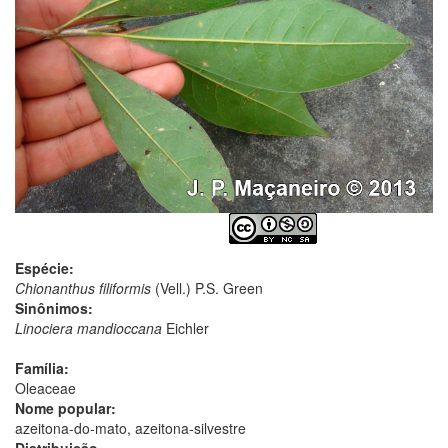
Espécie:
Chionanthus filiformis
(Vell.) P.S. Green
Sinônimos:
Linociera mandioccana
Eichler
Família:
Oleaceae
Nome popular:
azeitona-do-mato, azeitona-silvestre
Distribuição