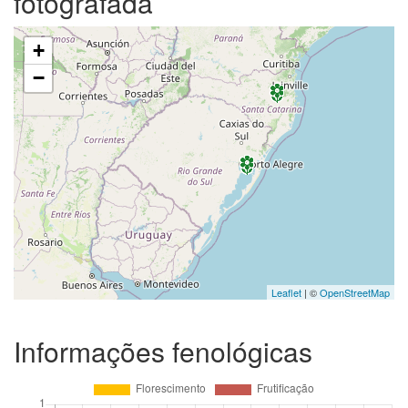
fotografada
+
−
Leaflet
| ©
OpenStreetMap
Informações fenológicas