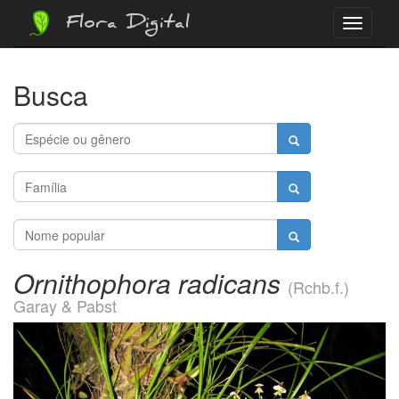
Flora Digital
Menu
Busca
Ornithophora radicans
(Rchb.f.)
Garay & Pabst