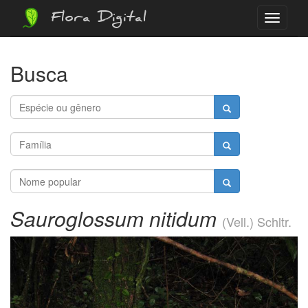
Flora Digital
Menu
Busca
Sauroglossum nitidum
(Vell.) Schltr.