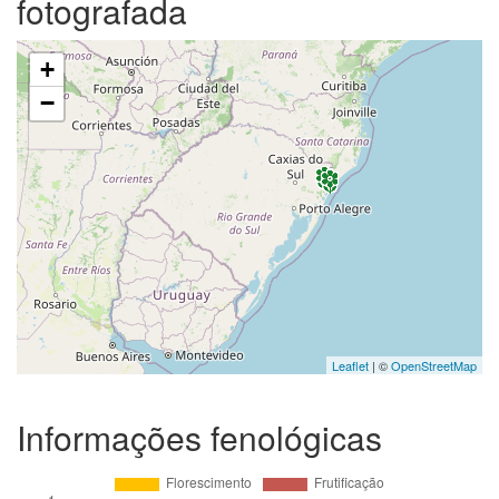
fotografada
+
−
Leaflet
| ©
OpenStreetMap
Informações fenológicas