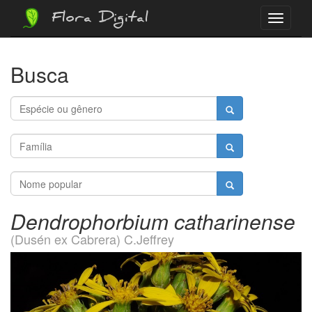
Flora Digital
Menu
Busca
Dendrophorbium catharinense
(Dusén ex Cabrera) C.Jeffrey