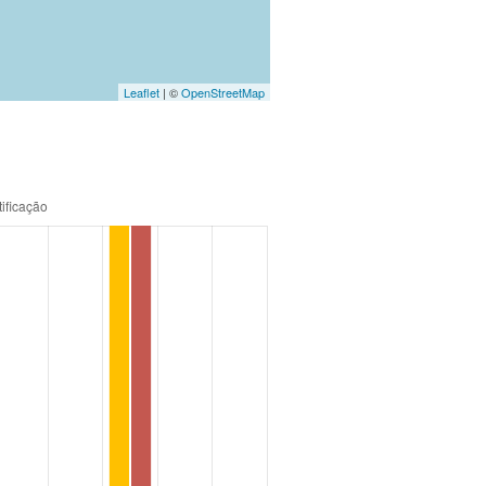
Leaflet
| ©
OpenStreetMap