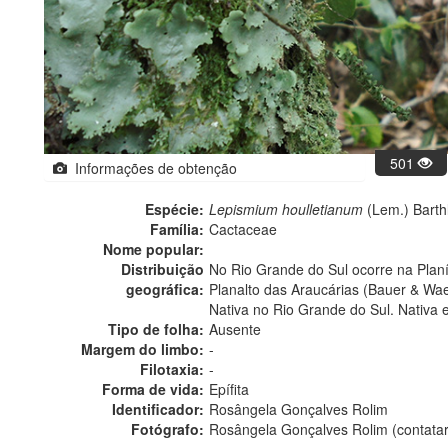
501
Informações de obtenção
Espécie:
Lepismium houlletianum
(Lem.) Barthl
Família:
Cactaceae
Nome popular:
Distribuição
No Rio Grande do Sul ocorre na Planí
geográfica:
Planalto das Araucárias (Bauer & Wa
Nativa no Rio Grande do Sul. Nativa 
Tipo de folha:
Ausente
Margem do limbo:
-
Filotaxia:
-
Forma de vida:
Epífita
Identificador:
Rosângela Gonçalves Rolim
Fotógrafo:
Rosângela Gonçalves Rolim (contata