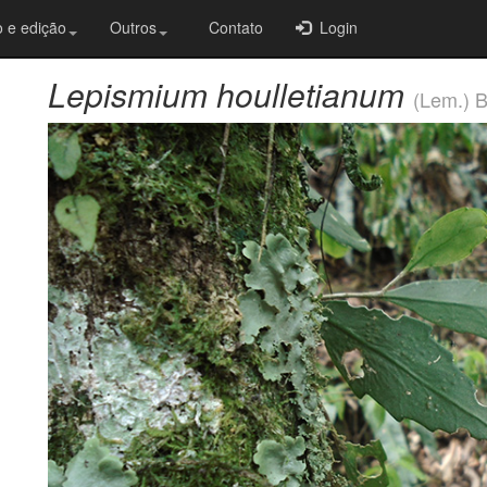
 e edição
Outros
Contato
Login
Lepismium houlletianum
(Lem.) B