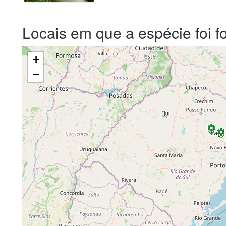
Locais em que a espécie foi f
+
−