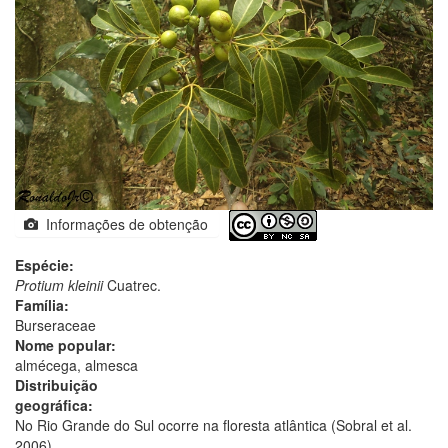
Informações de obtenção
Espécie:
Protium kleinii
Cuatrec.
Família:
Burseraceae
Nome popular:
almécega, almesca
Distribuição
geográfica:
No Rio Grande do Sul ocorre na floresta atlântica (Sobral et al.
2006).