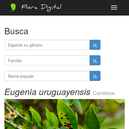
Flora Digital
Menu
Busca
Eugenia uruguayensis
Cambess.