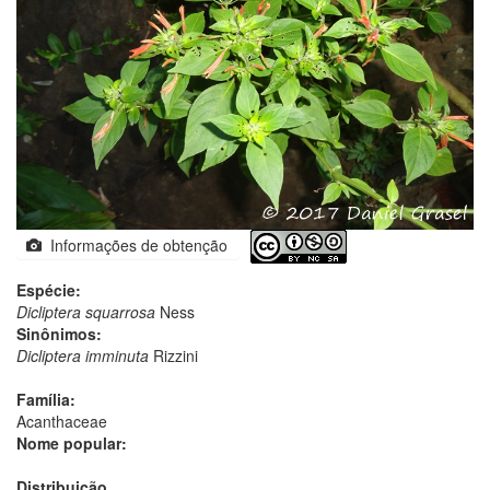
Informações de obtenção
Espécie:
Dicliptera squarrosa
Ness
Sinônimos:
Dicliptera imminuta
Rizzini
Família:
Acanthaceae
Nome popular:
Distribuição