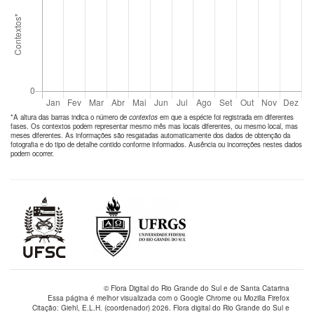
*A altura das barras indica o número de
contextos
em que a espécie foi registrada em diferentes
fases. Os contextos podem representar mesmo mês mas locais diferentes, ou mesmo local, mas
meses diferentes. As informações são resgatadas automaticamente dos dados de obtenção da
fotografia e do tipo de detalhe contido conforme informados. Ausência ou incorreções nestes dados
podem ocorrer.
© Flora Digital do Rio Grande do Sul e de Santa Catarina
Essa página é melhor visualizada com o Google Chrome ou Mozilla Firefox
Citação: Giehl, E.L.H. (coordenador) 2026. Flora digital do Rio Grande do Sul e