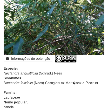
Informações de obtenção
Espécie:
Nectandra angustifolia
(Schrad.) Nees
Sinônimos:
Nectandra falcifolia
(Nees) Castigloni ex Mart�nez & Piccinini
Família:
Lauraceae
Nome popular:
canela