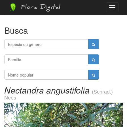
Flora Digital
Menu
Busca
Nectandra angustifolia
(Schrad.)
Nees