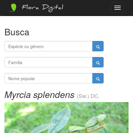
Flora Digital
Menu
Busca
Myrcia splendens
(Sw.) DC.