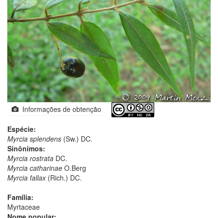
Informações de obtenção
Espécie:
Myrcia splendens
(Sw.) DC.
Sinônimos:
Myrcia rostrata
DC.
Myrcia catharinae
O.Berg
Myrcia fallax
(Rich.) DC.
Família:
Myrtaceae
Nome popular: