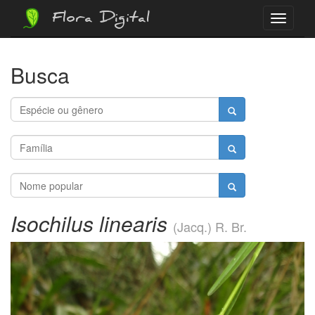
Flora Digital
Menu
Busca
Isochilus linearis
(Jacq.) R. Br.