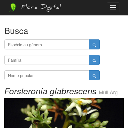
Flora Digital
Menu
Busca
Forsteronia glabrescens
Müll.Arg.