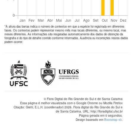
*A altura das barras indica o número de
contextos
em que a espécie foi registrada em diferentes
fases. Os contextos podem representar mesmo mês mas locais diferentes, ou mesmo local, mas
meses diferentes. As informações são resgatadas automaticamente dos dados de obtenção da
fotografia e do tipo de detalhe contido conforme informados. Ausência ou incorreções nestes dados
podem ocorrer.
© Flora Digital do Rio Grande do Sul e de Santa Catarina
Essa página é melhor visualizada com o Google Chrome ou Mozilla Firefox
Citação: Giehl, E.L.H. (coordenador) 2026. Flora digital do Rio Grande do Sul e
de Santa Catarina. URL: http://floradigital.ufsc.br
Página gerada em 0 segundos.
Design baseado em
Bootstrap v3
.