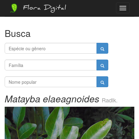
Flora Digital
Menu
Busca
Matayba elaeagnoides
Radlk.