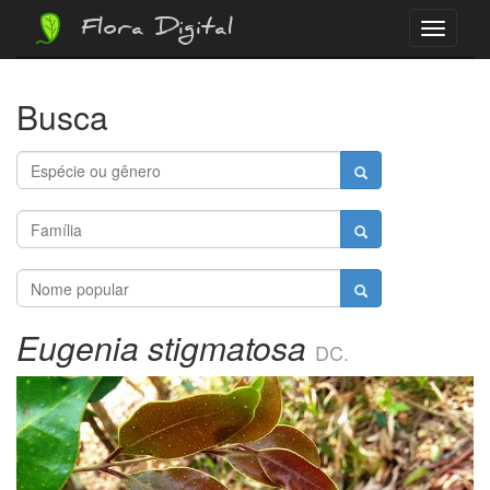
Flora Digital
Menu
Busca
Eugenia stigmatosa
DC.