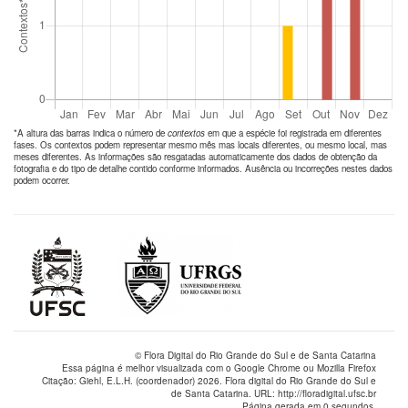
*A altura das barras indica o número de
contextos
em que a espécie foi registrada em diferentes
fases. Os contextos podem representar mesmo mês mas locais diferentes, ou mesmo local, mas
meses diferentes. As informações são resgatadas automaticamente dos dados de obtenção da
fotografia e do tipo de detalhe contido conforme informados. Ausência ou incorreções nestes dados
podem ocorrer.
© Flora Digital do Rio Grande do Sul e de Santa Catarina
Essa página é melhor visualizada com o Google Chrome ou Mozilla Firefox
Citação: Giehl, E.L.H. (coordenador) 2026. Flora digital do Rio Grande do Sul e
de Santa Catarina. URL: http://floradigital.ufsc.br
Página gerada em 0 segundos.