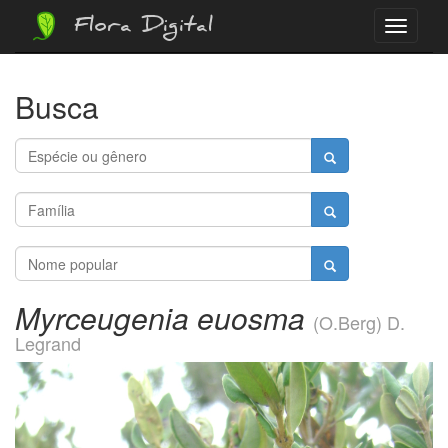
Flora Digital
Menu
Busca
Myrceugenia euosma
(O.Berg) D.
Legrand