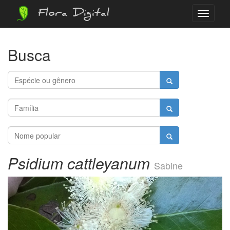
Flora Digital
Menu
Busca
Psidium cattleyanum
Sabine