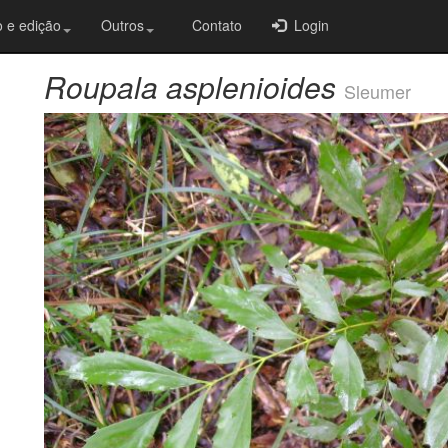
 e edição
Outros
Contato
Login
Roupala asplenioides
Sleumer