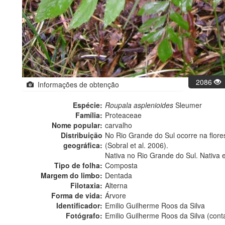
2086
Informações de obtenção
Espécie:
Roupala asplenioides
Sleumer
Família:
Proteaceae
Nome popular:
carvalho
Distribuição
No Rio Grande do Sul ocorre na flores
geográfica:
(Sobral et al. 2006).
Nativa no Rio Grande do Sul. Nativa 
Tipo de folha:
Composta
Margem do limbo:
Dentada
Filotaxia:
Alterna
Forma de vida:
Árvore
Identificador:
Emilio Guilherme Roos da Silva
Fotógrafo:
Emilio Guilherme Roos da Silva (con