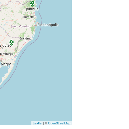
Leaflet
| ©
OpenStreetMap