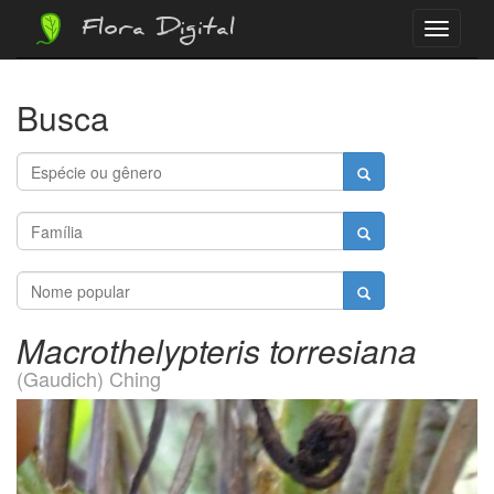
Flora Digital
Menu
Busca
Macrothelypteris torresiana
(Gaudich) Ching