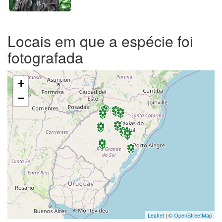
Locais em que a espécie foi
fotografada
+
−
Leaflet
| ©
OpenStreetMap