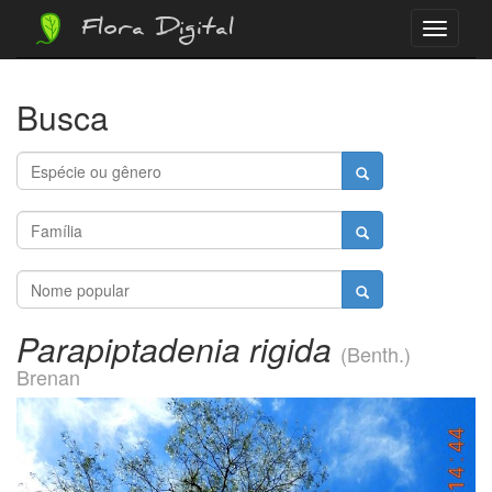
Flora Digital
Menu
Busca
Parapiptadenia rigida
(Benth.)
Brenan