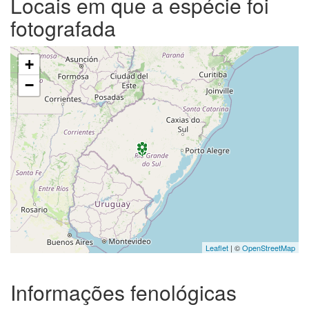
Locais em que a espécie foi
fotografada
+
−
Leaflet
| ©
OpenStreetMap
Informações fenológicas