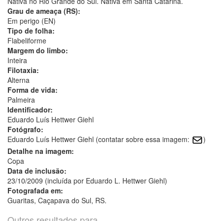
Nativa no Rio Grande do Sul. Nativa em Santa Catarina.
Grau de ameaça (RS):
Em perigo (EN)
Tipo de folha:
Flabeliforme
Margem do limbo:
Inteira
Filotaxia:
Alterna
Forma de vida:
Palmeira
Identificador:
Eduardo Luís Hettwer Giehl
Fotógrafo:
Eduardo Luís Hettwer Giehl (contatar sobre essa imagem:
)
Detalhe na imagem:
Copa
Data de inclusão:
23/10/2009 (incluída por Eduardo L. Hettwer Giehl)
Fotografada em:
Guaritas, Caçapava do Sul, RS.
Outros resultados para