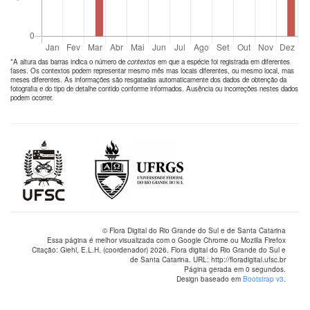
*A altura das barras indica o número de
contextos
em que a espécie foi registrada em diferentes
fases. Os contextos podem representar mesmo mês mas locais diferentes, ou mesmo local, mas
meses diferentes. As informações são resgatadas automaticamente dos dados de obtenção da
fotografia e do tipo de detalhe contido conforme informados. Ausência ou incorreções nestes dados
podem ocorrer.
© Flora Digital do Rio Grande do Sul e de Santa Catarina
Essa página é melhor visualizada com o Google Chrome ou Mozilla Firefox
Citação: Giehl, E.L.H. (coordenador) 2026. Flora digital do Rio Grande do Sul e
de Santa Catarina. URL: http://floradigital.ufsc.br
Página gerada em 0 segundos.
Design baseado em
Bootstrap v3
.