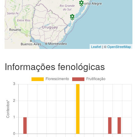
Leaflet
| ©
OpenStreetMap
Informações fenológicas