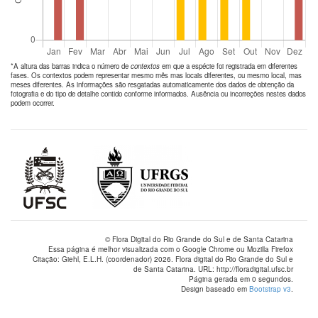
*A altura das barras indica o número de
contextos
em que a espécie foi registrada em diferentes
fases. Os contextos podem representar mesmo mês mas locais diferentes, ou mesmo local, mas
meses diferentes. As informações são resgatadas automaticamente dos dados de obtenção da
fotografia e do tipo de detalhe contido conforme informados. Ausência ou incorreções nestes dados
podem ocorrer.
© Flora Digital do Rio Grande do Sul e de Santa Catarina
Essa página é melhor visualizada com o Google Chrome ou Mozilla Firefox
Citação: Giehl, E.L.H. (coordenador) 2026. Flora digital do Rio Grande do Sul e
de Santa Catarina. URL: http://floradigital.ufsc.br
Página gerada em 0 segundos.
Design baseado em
Bootstrap v3
.