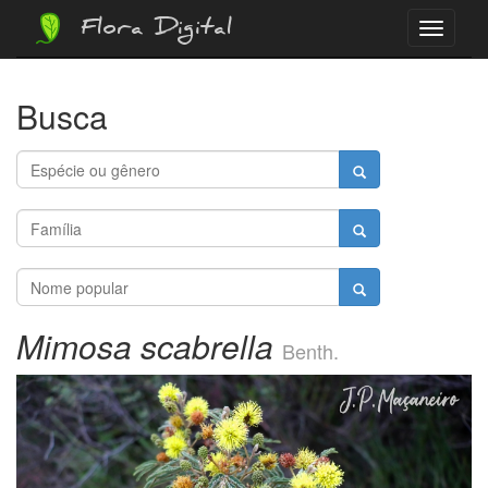
Flora Digital
Menu
Busca
Mimosa scabrella
Benth.