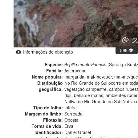
599
Informações de obtenção
Espécie:
Aspilia montevidensis
(Spreng.) Kunt
Família:
Asteraceae
Nome popular:
margarida, mal-me-quer, mal-me-quer
Distribuição
No Rio Grande do Sul ocorre em todas 
geográfica:
vegetação campestre, campos rupest
rios, beira de matas, ambientes rude
Nativa no Rio Grande do Sul. Nativa 
Tipo de folha:
Inteira
Margem do limbo:
Serreada
Filotaxia:
Oposta
Forma de vida:
Erva
Identificador:
Daniel Grasel