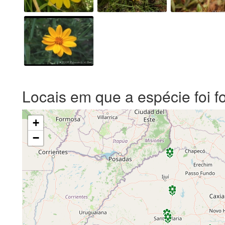
Locais em que a espécie foi f
+
−