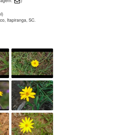
imagem:
)
l)
co, Itapiranga, SC.