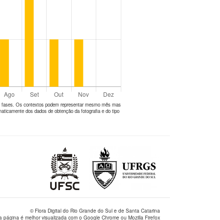
tes fases. Os contextos podem representar mesmo mês mas
aticamente dos dados de obtenção da fotografia e do tipo
© Flora Digital do Rio Grande do Sul e de Santa Catarina
a página é melhor visualizada com o Google Chrome ou Mozilla Firefox