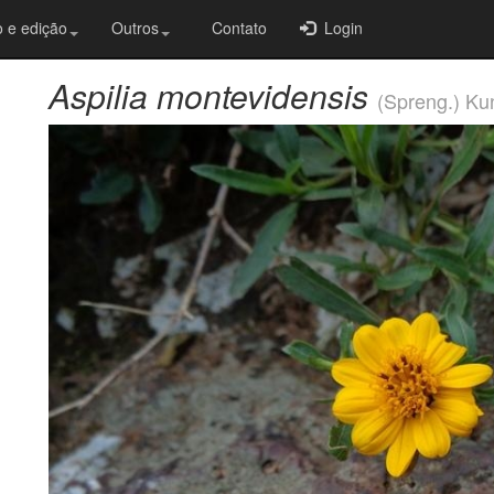
 e edição
Outros
Contato
Login
Aspilia montevidensis
(Spreng.) Ku