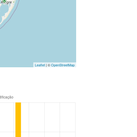
Leaflet
| ©
OpenStreetMap