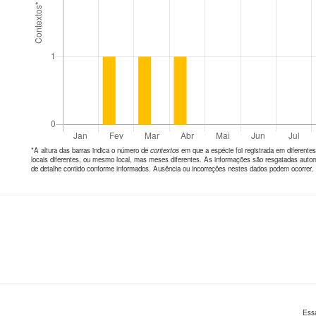
*A altura das barras indica o número de
contextos
em que a espécie foi registrada em diferen
locais diferentes, ou mesmo local, mas meses diferentes. As informações são resgatadas autom
de detalhe contido conforme informados. Ausência ou incorreções nestes dados podem ocorrer.
Ess