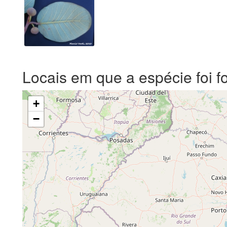
Locais em que a espécie foi f
+
−