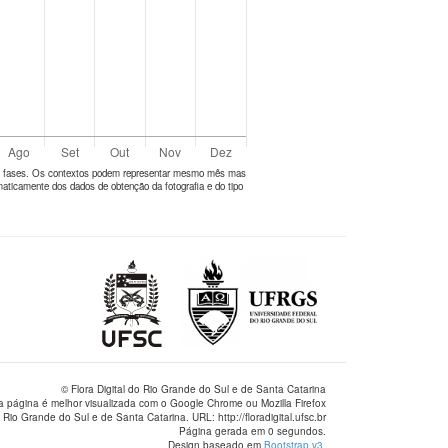
tes fases. Os contextos podem representar mesmo mês mas
aticamente dos dados de obtenção da fotografia e do tipo
© Flora Digital do Rio Grande do Sul e de Santa Catarina
a página é melhor visualizada com o Google Chrome ou Mozilla Firefox
 Rio Grande do Sul e de Santa Catarina. URL: http://floradigital.ufsc.br
Página gerada em 0 segundos.
Design baseado em
Bootstrap v3
.