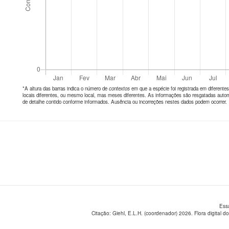
*A altura das barras indica o número de
contextos
em que a espécie foi registrada em diferen
locais diferentes, ou mesmo local, mas meses diferentes. As informações são resgatadas autom
de detalhe contido conforme informados. Ausência ou incorreções nestes dados podem ocorrer.
Ess
Citação: Giehl, E.L.H. (coordenador) 2026. Flora digital do