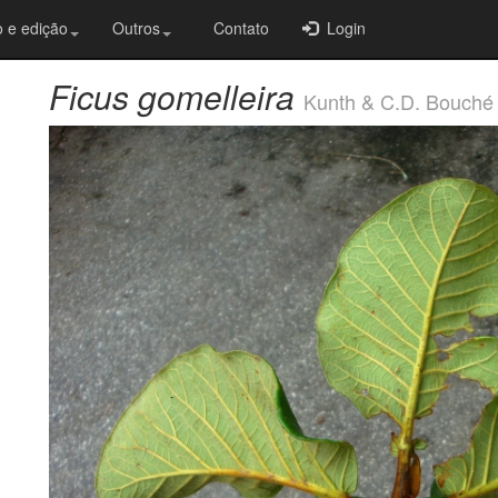
 e edição
Outros
Contato
Login
Ficus gomelleira
Kunth & C.D. Bouché