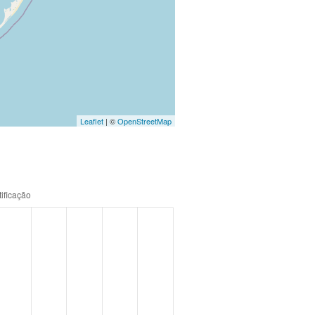
Leaflet
| ©
OpenStreetMap