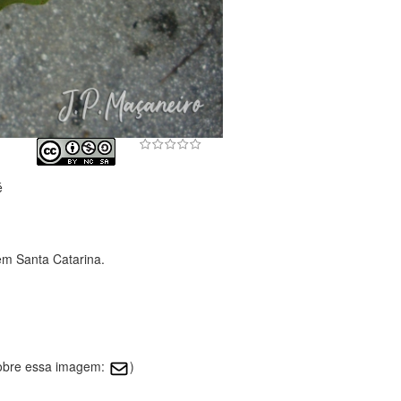
é
em Santa Catarina.
sobre essa imagem:
)