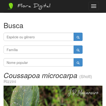
Flora Digital
Menu
Busca
Coussapoa microcarpa
(Shott)
Rizzini