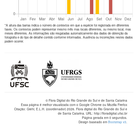
*A altura das barras indica o número de
contextos
em que a espécie foi registrada em diferentes
fases. Os contextos podem representar mesmo mês mas locais diferentes, ou mesmo local, mas
meses diferentes. As informações são resgatadas automaticamente dos dados de obtenção da
fotografia e do tipo de detalhe contido conforme informados. Ausência ou incorreções nestes dados
podem ocorrer.
© Flora Digital do Rio Grande do Sul e de Santa Catarina
Essa página é melhor visualizada com o Google Chrome ou Mozilla Firefox
Citação: Giehl, E.L.H. (coordenador) 2026. Flora digital do Rio Grande do Sul e
de Santa Catarina. URL: http://floradigital.ufsc.br
Página gerada em 0 segundos.
Design baseado em
Bootstrap v3
.