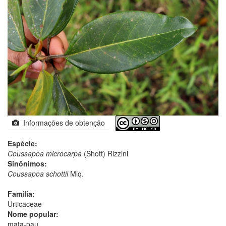
Informações de obtenção
Espécie:
Coussapoa microcarpa
(Shott) Rizzini
Sinônimos:
Coussapoa schottii
Miq.
Família:
Urticaceae
Nome popular:
mata-pau