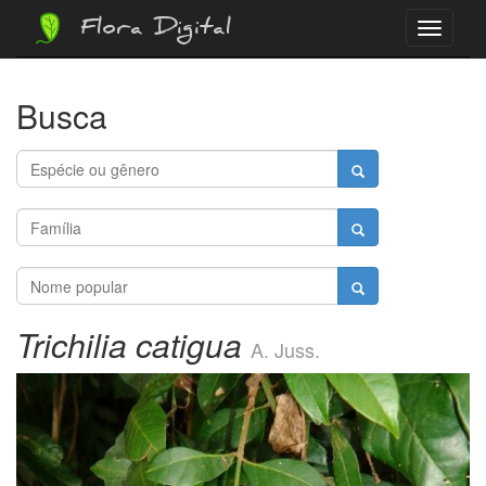
Flora Digital
Menu
Busca
Trichilia catigua
A. Juss.