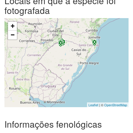
Locais em que a espécie foi
fotografada
+
−
Leaflet
| ©
OpenStreetMap
Informações fenológicas