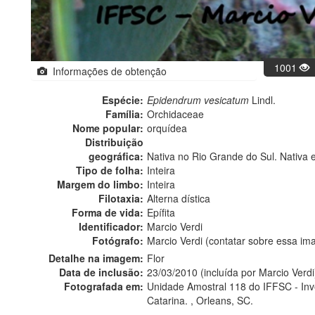
1001
Informações de obtenção
Espécie:
Epidendrum vesicatum
Lindl.
Família:
Orchidaceae
Nome popular:
orquídea
Distribuição
geográfica:
Nativa no Rio Grande do Sul. Nativa 
Tipo de folha:
Inteira
Margem do limbo:
Inteira
Filotaxia:
Alterna dística
Forma de vida:
Epífita
Identificador:
Marcio Verdi
Fotógrafo:
Marcio Verdi (contatar sobre essa i
Detalhe na imagem:
Flor
Data de inclusão:
23/03/2010 (incluída por Marcio Verdi
Fotografada em:
Unidade Amostral 118 do IFFSC - Inven
Catarina. , Orleans, SC.