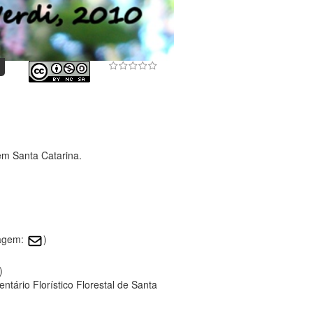
em Santa Catarina.
magem:
)
)
tário Florístico Florestal de Santa