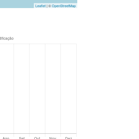
Leaflet
| ©
OpenStreetMap