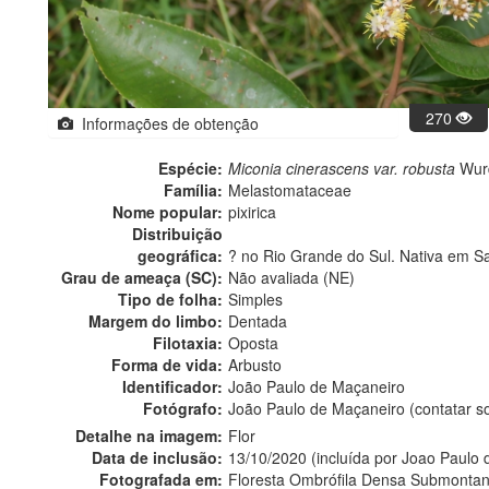
270
Informações de obtenção
Espécie:
Miconia cinerascens var. robusta
Wur
Família:
Melastomataceae
Nome popular:
pixirica
Distribuição
geográfica:
? no Rio Grande do Sul. Nativa em Sa
Grau de ameaça (SC):
Não avaliada (NE)
Tipo de folha:
Simples
Margem do limbo:
Dentada
Filotaxia:
Oposta
Forma de vida:
Arbusto
Identificador:
João Paulo de Maçaneiro
Fotógrafo:
João Paulo de Maçaneiro (contatar 
Detalhe na imagem:
Flor
Data de inclusão:
13/10/2020 (incluída por Joao Paulo
Fotografada em:
Floresta Ombrófila Densa Submontan