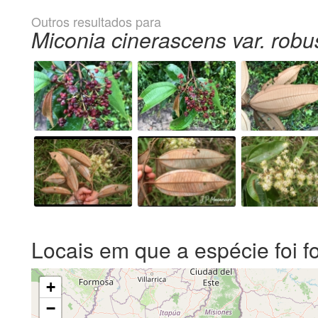
Outros resultados para
Miconia cinerascens var. robu
Locais em que a espécie foi f
+
−