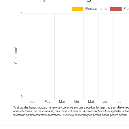
*A altura das barras indica o número de
contextos
em que a espécie foi registrada em diferen
locais diferentes, ou mesmo local, mas meses diferentes. As informações são resgatadas autom
de detalhe contido conforme informados. Ausência ou incorreções nestes dados podem ocorrer.