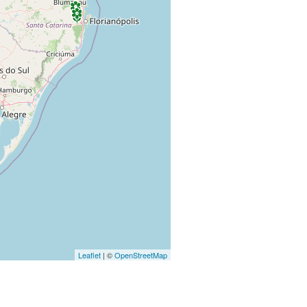
Leaflet
| ©
OpenStreetMap