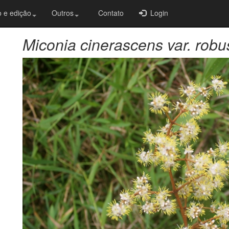
 e edição
Outros
Contato
Login
Miconia cinerascens var. robu