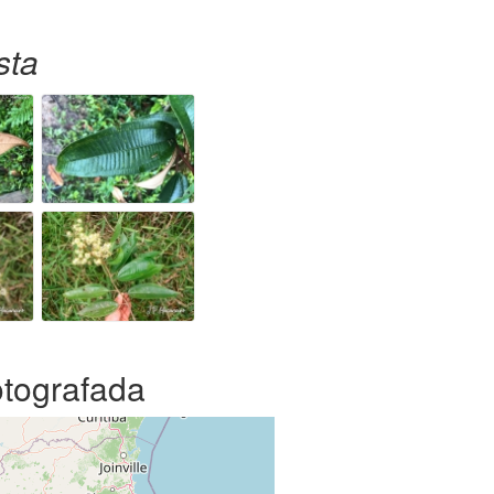
sta
otografada